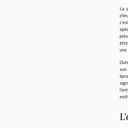
La p
chir
c'e
spéc
prév
être
une 
Outr
son
épro
sign
l'en
esth
L