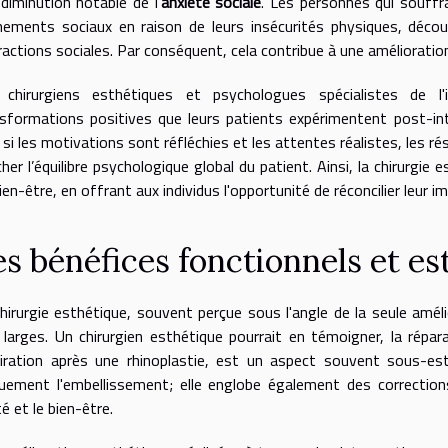
diminution notable de l’
anxiété sociale
. Les personnes qui souffra
ements sociaux en raison de leurs insécurités physiques, découv
ractions sociales. Par conséquent, cela contribue à une amélioratio
 chirurgiens esthétiques et psychologues spécialistes de l'
sformations positives que leurs patients expérimentent post-int
 si les motivations sont réfléchies et les attentes réalistes, les 
her l’équilibre psychologique global du patient. Ainsi, la chirurg
ien-être, en offrant aux individus l'opportunité de réconcilier leur im
es bénéfices fonctionnels et es
hirurgie esthétique, souvent perçue sous l'angle de la seule amél
 larges. Un chirurgien esthétique pourrait en témoigner, la répara
piration après une rhinoplastie, est un aspect souvent sous-es
uement l'embellissement; elle englobe également des corrections
é et le bien-être.