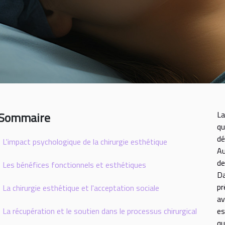
Sommaire
La
qu
dé
L'impact psychologique de la chirurgie esthétique
Au
de
Les bénéfices fonctionnels et esthétiques
Da
pr
La chirurgie esthétique et l'acceptation sociale
av
La récupération et le soutien dans le processus chirurgical
es
qu