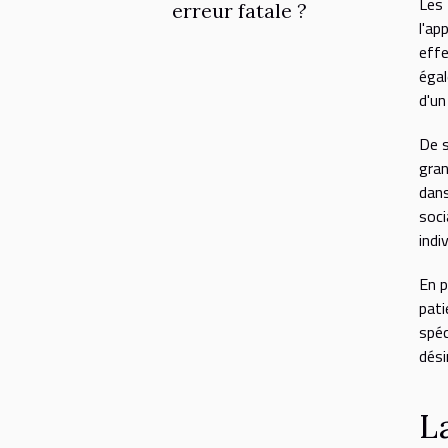
Les 
erreur fatale ?
l'ap
effe
égal
d'un
De s
gran
dans
soci
indiv
En p
pat
spéc
dési
La