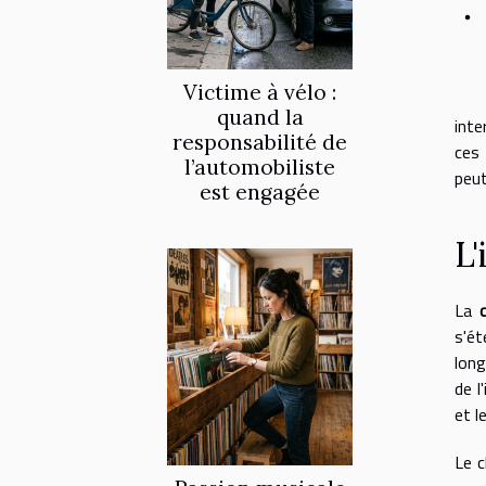
Victime à vélo :
quand la
inte
responsabilité de
ces 
l’automobiliste
peut
est engagée
L
La
s'ét
long
de l
et l
Le c