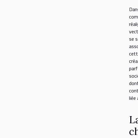
Dans
comm
réa
vect
se s
asso
cett
créa
par
soci
dont
cont
liée
L
c