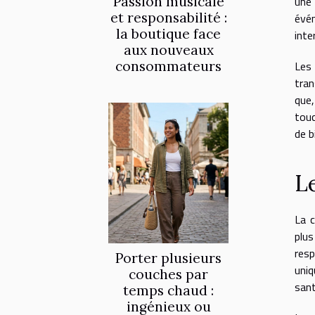
Passion musicale
une 
et responsabilité :
évén
la boutique face
inte
aux nouveaux
consommateurs
Les
tran
que,
touc
de b
L
La c
plus
res
Porter plusieurs
uniq
couches par
sant
temps chaud :
ingénieux ou