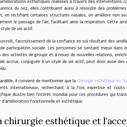
améliorations esthétiques réalisées à travers des interventions c
parence du nez, elles contribuent aussi à résoudre des problèmes
t, en rectifiant certaines structures nasales, on améliore non s
ement le passage de l'air, facilitant ainsi la respiration. Cette a
 style de vie actif.
urcroît, l'accroissement de la confiance en soi résultant des amé
de participation sociale. Les personnes se sentant mieux dans l
 des activités de groupe et à nouer de nouvelles relations, enrichis
ale accrue, conjuguée à un style de vie actif, peut donc avoir des 
idu.
arallèle, il convient de mentionner que la
Chirurgie esthétique en Tu
ients internationaux, recherchant à la fois expertise et coûts
ifique illustre bien l'intérêt mondial pour ces procédures qui trans
r d'amélioration fonctionnelle et esthétique.
 chirurgie esthétique et l'acce