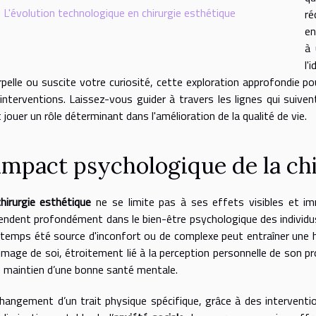
L'évolution technologique en chirurgie esthétique
ré
en
à 
l'
rpelle ou suscite votre curiosité, cette exploration approfondie po
interventions. Laissez-vous guider à travers les lignes qui suive
 jouer un rôle déterminant dans l'amélioration de la qualité de vie.
'impact psychologique de la ch
chirurgie esthétique
ne se limite pas à ses effets visibles et im
endent profondément dans le bien-être psychologique des individus
temps été source d'inconfort ou de complexe peut entraîner une ha
'image de soi, étroitement lié à la perception personnelle de son 
e maintien d’une bonne santé mentale.
hangement d’un trait physique spécifique, grâce à des interventio