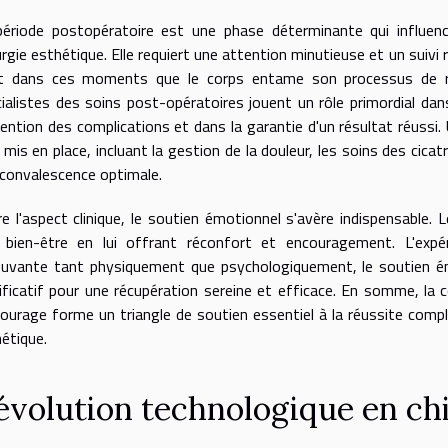
ériode postopératoire est une phase déterminante qui influence
urgie esthétique. Elle requiert une attention minutieuse et un suiv
st dans ces moments que le corps entame son processus de réc
ialistes des soins post-opératoires jouent un rôle primordial dans 
ention des complications et dans la garantie d'un résultat réuss
 mis en place, incluant la gestion de la douleur, les soins des cica
convalescence optimale.
e l'aspect clinique, le soutien émotionnel s'avère indispensable
 bien-être en lui offrant réconfort et encouragement. L'expér
uvante tant physiquement que psychologiquement, le soutien émo
ificatif pour une récupération sereine et efficace. En somme, la co
tourage forme un triangle de soutien essentiel à la réussite comp
étique.
'évolution technologique en ch