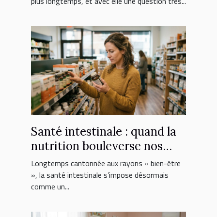
plus longtemps, et avec elle une question très...
Santé intestinale : quand la
nutrition bouleverse nos
choix de suppléments
Longtemps cantonnée aux rayons « bien-être
», la santé intestinale s’impose désormais
comme un...