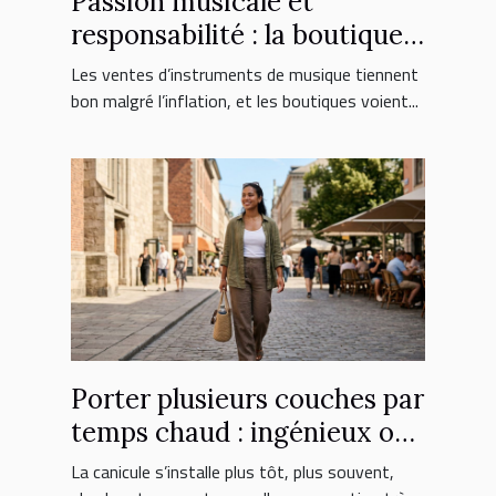
Passion musicale et
responsabilité : la boutique
face aux nouveaux
Les ventes d’instruments de musique tiennent
consommateurs
bon malgré l’inflation, et les boutiques voient...
Porter plusieurs couches par
temps chaud : ingénieux ou
erreur fatale ?
La canicule s’installe plus tôt, plus souvent,