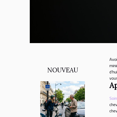
Avo
mini
NOUVEAU
d’hu
vous
Ap
Soin
chev
chev