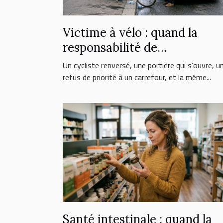
Victime à vélo : quand la
responsabilité de
l’automobiliste est engagée
Un cycliste renversé, une portière qui s’ouvre, u
refus de priorité à un carrefour, et la même...
Santé intestinale : quand la