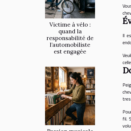
Vous
chev
Év
Victime à vélo :
quand la
Il e
responsabilité de
endo
l’automobiliste
est engagée
Veui
cell
Do
Pei
chev
tre
Pour
fil.
volu