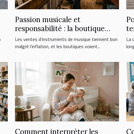
Passion musicale et
Po
responsabilité : la boutique
te
face aux nouveaux
er
n
Les ventes d’instruments de musique tiennent bon
La c
consommateurs
malgré l’inflation, et les boutiques voient...
lon
Comment interpréter les
Co