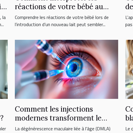
ix
réactions de votre bébé au
de
nouveau lait ?
l'
 la
Comprendre les réactions de votre bébé lors de
L'a
..
l’introduction d’un nouveau lait peut sembler...
pas 
e
Comment les injections
Co
 ?
modernes transforment le
bl
traitement de la DMLA ?
do
ler
La dégénérescence maculaire liée à l'âge (DMLA)
Le 