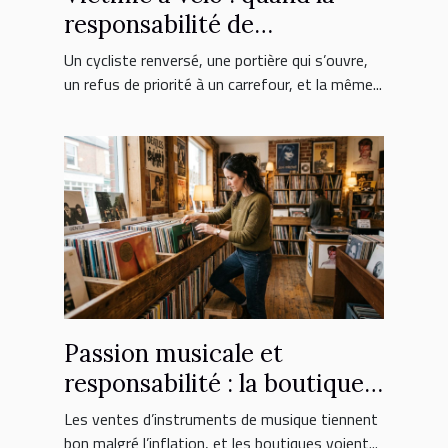
responsabilité de
l’automobiliste est engagée
Un cycliste renversé, une portière qui s’ouvre,
un refus de priorité à un carrefour, et la même...
Passion musicale et
responsabilité : la boutique
face aux nouveaux
Les ventes d’instruments de musique tiennent
consommateurs
bon malgré l’inflation, et les boutiques voient...