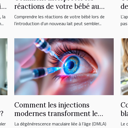
ix
réactions de votre bébé au
de
nouveau lait ?
l'
 la
Comprendre les réactions de votre bébé lors de
L'a
..
l’introduction d’un nouveau lait peut sembler...
pas 
e
Comment les injections
Co
 ?
modernes transforment le
bl
traitement de la DMLA ?
do
ler
La dégénérescence maculaire liée à l'âge (DMLA)
Le 