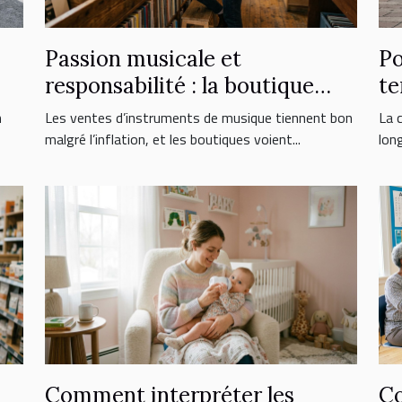
Passion musicale et
Po
responsabilité : la boutique
te
face aux nouveaux
er
n
Les ventes d’instruments de musique tiennent bon
La c
consommateurs
malgré l’inflation, et les boutiques voient...
lon
Comment interpréter les
Co