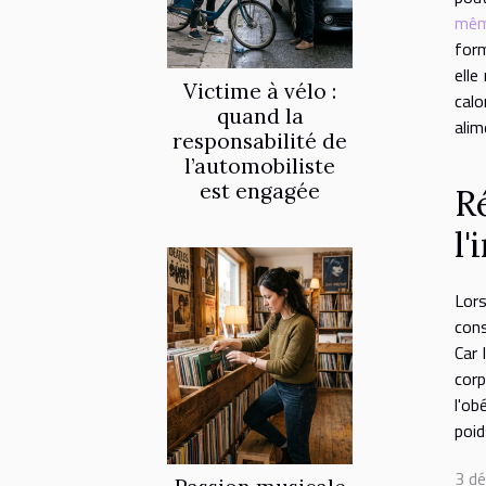
mê
form
elle
Victime à vélo :
calo
quand la
alim
responsabilité de
l’automobiliste
est engagée
R
l'
Lors
cons
Car 
corp
l'ob
poid
3 d