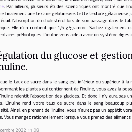
me
. Par ailleurs, plusieurs études scientifiques ont montré que l'i
e finalement une texture gélatineuse. Cette texture gélatineuse jo
 réduit l'absorption du cholestérol lors de son passage dans le tub
rique. Elle n'en contient que 1,5 g/gramme. Sachez également que
entaires prébiotiques. L'inuline vous aide à avoir un système digesti
égulation du glucose et gestion
inuline.
que le taux de sucre dans le sang est inférieur ou supérieur à la 
ommant les plantes qui contiennent de l'inuline, vous avez la possi
l'inuline ralentit l'absorption des glucides. Et donc il n'y aura pas 
s. L'inuline rend votre taux de sucre dans le sang beaucoup plu
ésité. Ainsi, en prenant de l'inuline, vous n'aurez pas un appétit v
s. Vous mangez rationnellement lorsque vous prenez des aliments ri
écembre 2022 11:08