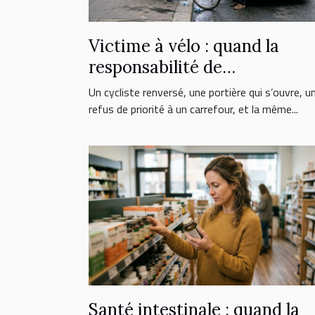
Victime à vélo : quand la
responsabilité de
l’automobiliste est engagée
Un cycliste renversé, une portière qui s’ouvre, u
refus de priorité à un carrefour, et la même...
Santé intestinale : quand la