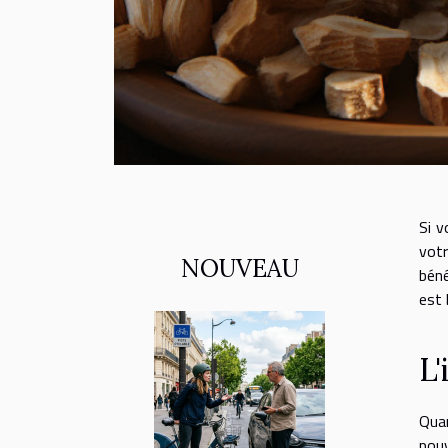
Si v
votr
NOUVEAU
béné
est 
L'
Quan
pouv