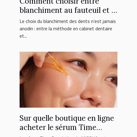
Comment choisir entre
blanchiment au fauteuil et à
domicile ?
Le choix du blanchiment des dents n’est jamais
anodin : entre la méthode en cabinet dentaire
et...
Sur quelle boutique en ligne
acheter le sérum Time
Revolution MISSHA ?