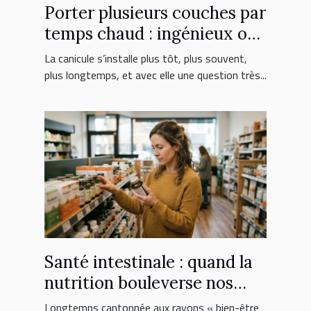
Porter plusieurs couches par
temps chaud : ingénieux ou
erreur fatale ?
La canicule s’installe plus tôt, plus souvent,
plus longtemps, et avec elle une question très...
Santé intestinale : quand la
nutrition bouleverse nos
choix de suppléments
Longtemps cantonnée aux rayons « bien-être