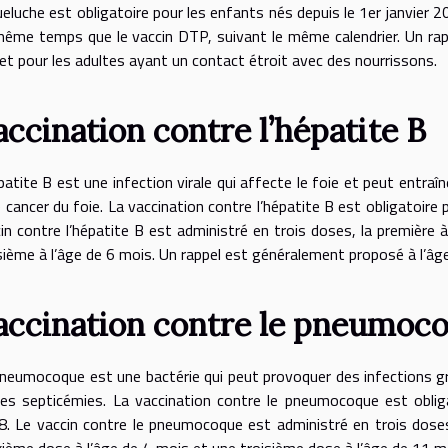
eluche est obligatoire pour les enfants nés depuis le 1er janvier 2
ême temps que le vaccin DTP, suivant le même calendrier. Un r
et pour les adultes ayant un contact étroit avec des nourrissons.
accination contre l’hépatite B
patite B est une infection virale qui affecte le foie et peut entraî
e cancer du foie. La vaccination contre l’hépatite B est obligatoire
in contre l’hépatite B est administré en trois doses, la première à
sième à l’âge de 6 mois. Un rappel est généralement proposé à l’âg
accination contre le pneumoc
neumocoque est une bactérie qui peut provoquer des infections g
es septicémies. La vaccination contre le pneumocoque est obliga
. Le vaccin contre le pneumocoque est administré en trois doses
ième dose à l’âge de 4 mois et une troisième dose à l’âge de 11 