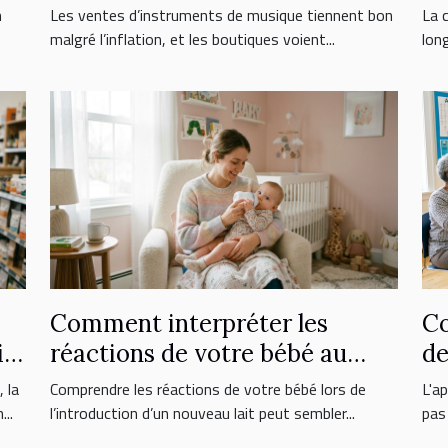
face aux nouveaux
er
n
Les ventes d’instruments de musique tiennent bon
La c
consommateurs
malgré l’inflation, et les boutiques voient...
lon
Comment interpréter les
Co
ix
réactions de votre bébé au
de
nouveau lait ?
l'
 la
Comprendre les réactions de votre bébé lors de
L'a
..
l’introduction d’un nouveau lait peut sembler...
pas 