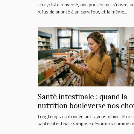
l’automobiliste est engagée
Un cycliste renversé, une portière qui s’ouvre, u
refus de priorité à un carrefour, et la même...
Santé intestinale : quand la
nutrition bouleverse nos cho
de suppléments
Longtemps cantonnée aux rayons « bien-être »,
santé intestinale s’impose désormais comme un.