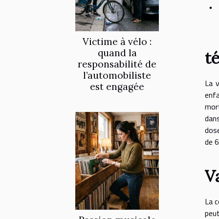
Victime à vélo :
quand la
t
responsabilité de
l’automobiliste
La v
est engagée
enfa
mort
dans
dose
de 6
V
La c
peut