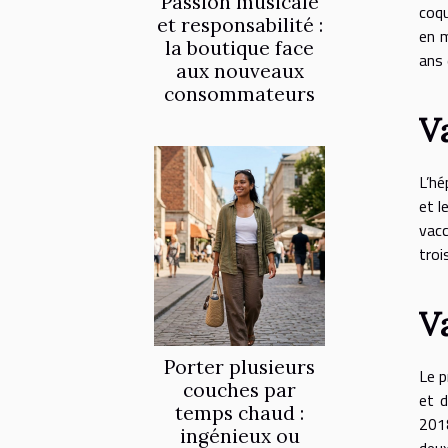
Passion musicale
coqu
et responsabilité :
en m
la boutique face
ans 
aux nouveaux
consommateurs
V
L’hé
et l
vacc
troi
V
Porter plusieurs
Le p
couches par
et d
temps chaud :
2018
ingénieux ou
deux