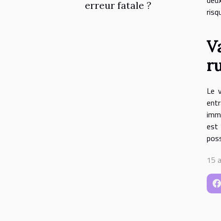
erreur fatale ?
risq
Va
r
Le v
ent
immu
est 
poss
15 a