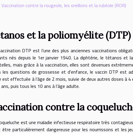
Vaccination contre la rougeole, les oreillons et la rubéole (ROR)
étanos et la poliomyélite (DTP)
accination DTP est l’une des plus anciennes vaccinations obligat
nts nés depuis le 1er janvier 1940. La diphtérie, le tétanos et 
elles, mais grâce à la vaccination, elles sont devenues extrêmeme
 les questions de grossesse et d'enfance, le vaccin DTP est adm
 est effectuée à l’âge de 2 mois, suivie de deux autres doses à 4 
 ans, puis tous les 10 ans à l’âge adulte.
accination contre la coqueluch
oqueluche est une maladie infectieuse respiratoire très contagieuse
 être particulièrement dangereuse pour les nourrissons et les je