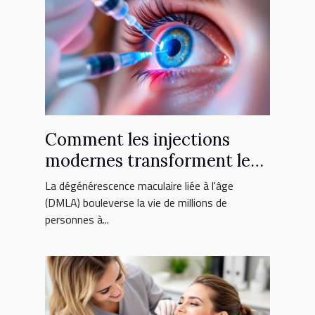
Comment les injections
modernes transforment le
traitement de la DMLA ?
La dégénérescence maculaire liée à l'âge
(DMLA) bouleverse la vie de millions de
personnes à...