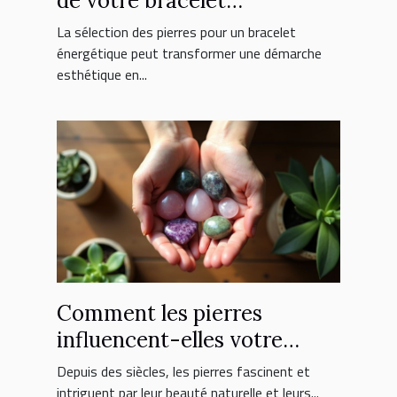
de votre bracelet
énergétique ?
La sélection des pierres pour un bracelet
énergétique peut transformer une démarche
esthétique en...
Comment les pierres
influencent-elles votre
bien-être quotidien ?
Depuis des siècles, les pierres fascinent et
intriguent par leur beauté naturelle et leurs...