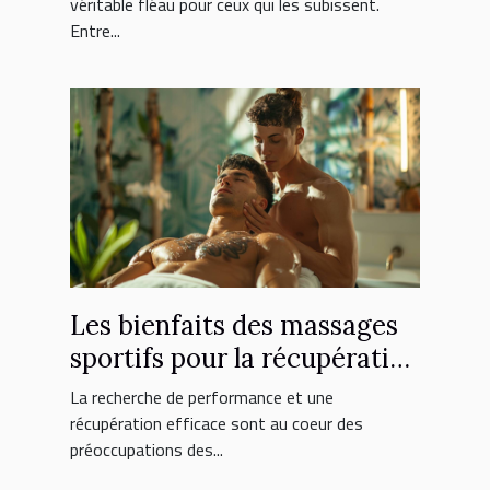
véritable fléau pour ceux qui les subissent.
Entre...
Les bienfaits des massages
sportifs pour la récupération
et la performance
La recherche de performance et une
récupération efficace sont au coeur des
préoccupations des...