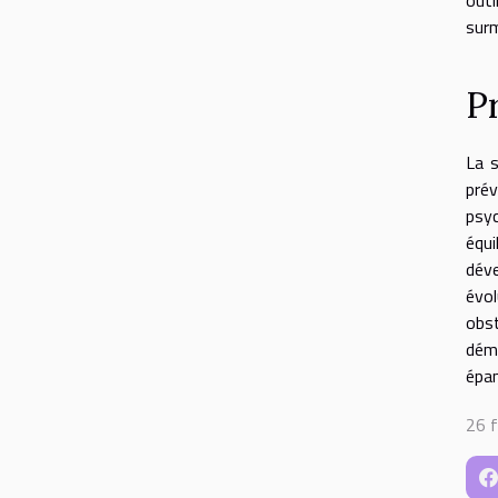
surm
P
La s
pré
psyc
équi
dév
évol
obst
déma
épan
26 f