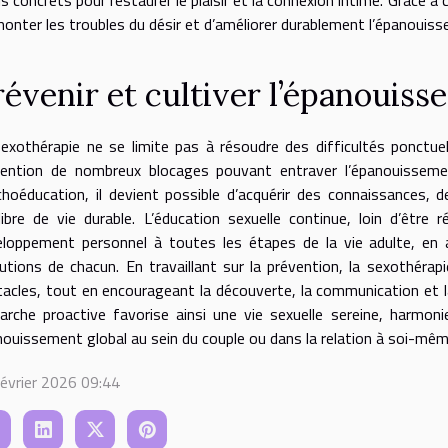
onter les troubles du désir et d’améliorer durablement l’épanouiss
révenir et cultiver l’épanouis
exothérapie ne se limite pas à résoudre des difficultés ponctuel
vention de nombreux blocages pouvant entraver l’épanouissemen
hoéducation, il devient possible d’acquérir des connaissances,
libre de vie durable. L’éducation sexuelle continue, loin d’être
eloppement personnel à toutes les étapes de la vie adulte, en
utions de chacun. En travaillant sur la prévention, la sexothérap
acles, tout en encourageant la découverte, la communication et l
rche proactive favorise ainsi une vie sexuelle sereine, harmon
ouissement global au sein du couple ou dans la relation à soi-mêm
évrier 2026 09:44