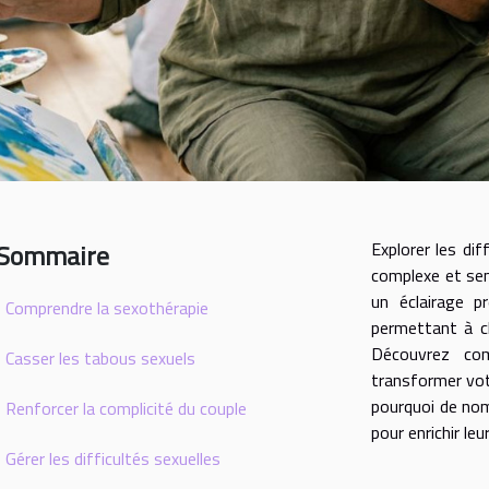
Sommaire
Explorer les dif
complexe et se
un éclairage p
Comprendre la sexothérapie
permettant à c
Découvrez co
Casser les tabous sexuels
transformer vot
pourquoi de nom
Renforcer la complicité du couple
pour enrichir leu
Gérer les difficultés sexuelles