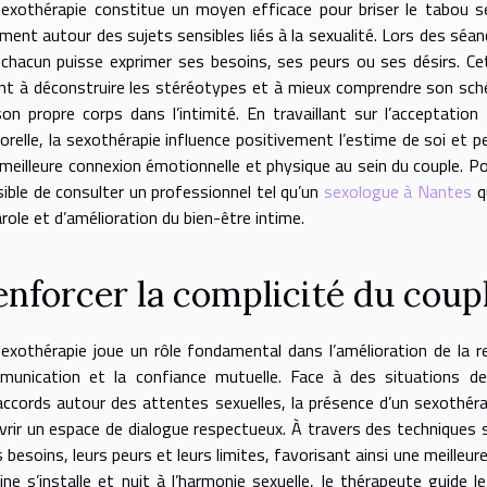
exothérapie constitue un moyen efficace pour briser le tabou 
ment autour des sujets sensibles liés à la sexualité. Lors des sé
chacun puisse exprimer ses besoins, ses peurs ou ses désirs. Ce
nt à déconstruire les stéréotypes et à mieux comprendre son schém
on propre corps dans l’intimité. En travaillant sur l’acceptation
orelle, la sexothérapie influence positivement l’estime de soi et p
meilleure connexion émotionnelle et physique au sein du couple. P
ible de consulter un professionnel tel qu’un
sexologue à Nantes
qu
arole et d’amélioration du bien-être intime.
enforcer la complicité du coup
exothérapie joue un rôle fondamental dans l’amélioration de la re
munication et la confiance mutuelle. Face à des situations 
ccords autour des attentes sexuelles, la présence d’un sexothéra
vrir un espace de dialogue respectueux. À travers des techniques 
s besoins, leurs peurs et leurs limites, favorisant ainsi une meilleu
ine s’installe et nuit à l’harmonie sexuelle, le thérapeute guide