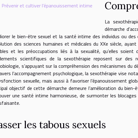
Compre
Prévenir et cultiver l’épanouissement intime
La sexothérapi
démarche d’acc
iorer le bien-être sexuel et la santé intime des individus ou de
olution des sciences humaines et médicales du XXe siècle, ayant
bles et les préoccupations liés à la sexualité, qu’elles soient 
dements scientifiques de la sexothérapie reposent sur des r
obiologie, s’appuyant sur la compréhension des mécanismes du dé
avers l’accompagnement psychologique, la sexothérapie vise not
ysfonction sexuelle, mais aussi à favoriser l’épanouissement global
cipal objectif de cette démarche demeure l’amélioration du bien-ê
ouver une santé intime harmonieuse, de surmonter les blocages e
sfaisante.
asser les tabous sexuels