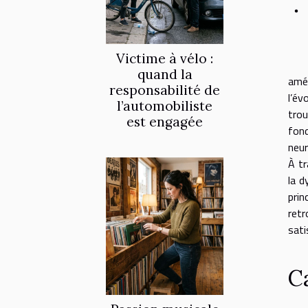
Victime à vélo :
quand la
amél
responsabilité de
l’év
l’automobiliste
trou
est engagée
fon
neur
À tr
la d
prin
retr
sati
C