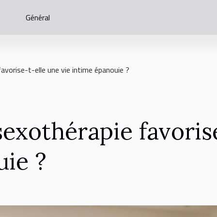
Général
vorise-t-elle une vie intime épanouie ?
xothérapie favorise
uie ?