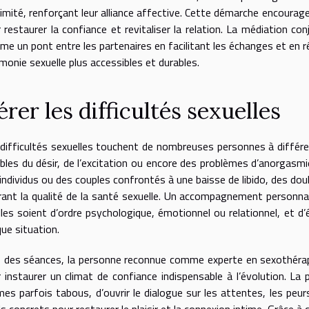
timité, renforçant leur alliance affective. Cette démarche encourag
 restaurer la confiance et revitaliser la relation. La médiation co
e un pont entre les partenaires en facilitant les échanges et en r
rmonie sexuelle plus accessibles et durables.
rer les difficultés sexuelles
difficultés sexuelles touchent de nombreuses personnes à différe
bles du désir, de l’excitation ou encore des problèmes d’anorgasm
individus ou des couples confrontés à une baisse de libido, des dou
rant la qualité de la santé sexuelle. Un accompagnement personnal
lles soient d’ordre psychologique, émotionnel ou relationnel, et 
ue situation.
 des séances, la personne reconnue comme experte en sexothérapie
 instaurer un climat de confiance indispensable à l’évolution. L
es parfois tabous, d’ouvrir le dialogue sur les attentes, les peu
ls concrets pour restaurer le plaisir et la connexion intime. Grâce à 