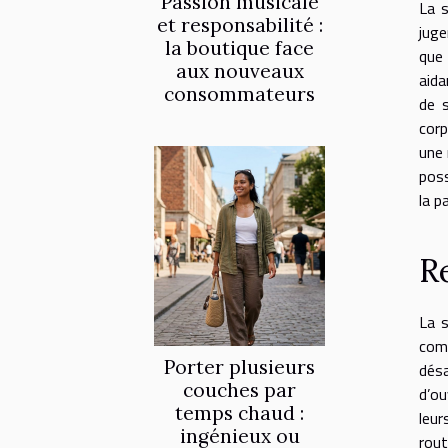
Passion musicale
La s
et responsabilité :
juge
la boutique face
que 
aux nouveaux
aida
consommateurs
de s
corp
une 
poss
la p
R
La s
com
Porter plusieurs
désa
couches par
d’ou
temps chaud :
leur
ingénieux ou
rout