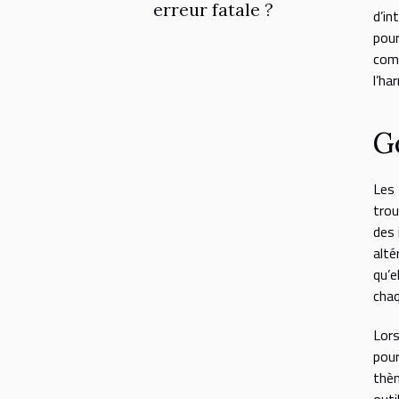
erreur fatale ?
d’in
pour
comm
l’ha
Gé
Les 
trou
des 
alté
qu’e
chaq
Lors
pour
thèm
outi