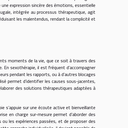
e une expression sincère des émotions, essentielle
njugale, intégrée au processus thérapeutique, agit
éduisant les malentendus, rendant la complicité et
nts moments de la vie, que ce soit à travers des
ie. En sexothérapie, il est fréquent d’accompagner
leurs pendant les rapports, ou à d’autres blocages
isé permet d’identifier les causes sous-jacentes,
d’élaborer des solutions thérapeutiques adaptées à
 s’appuie sur une écoute active et bienveillante
a prise en charge sur-mesure permet d’aborder des
rs ou les expériences passées, et de proposer des
cette approche individualisée, il devient possible de