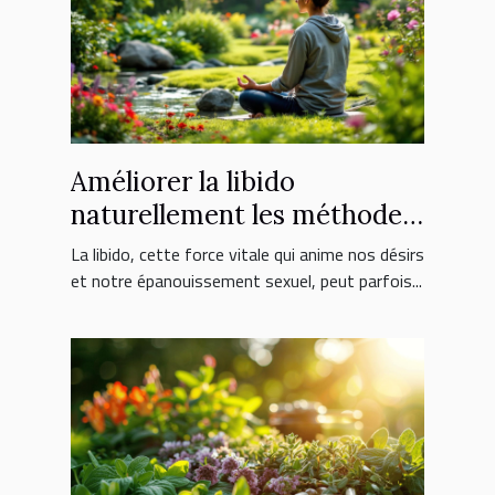
Améliorer la libido
naturellement les méthodes
douces pour booster votre
La libido, cette force vitale qui anime nos désirs
désir sexuel
et notre épanouissement sexuel, peut parfois...