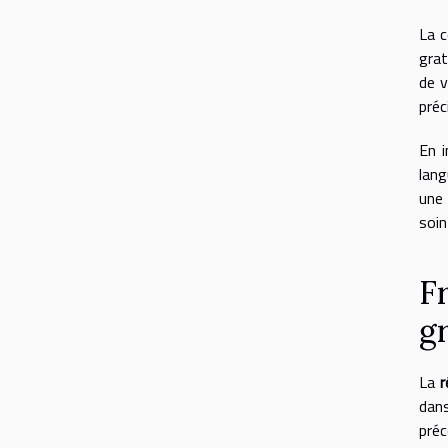
La c
grat
de v
préc
En i
lang
un
soin
F
g
La
r
dan
préc