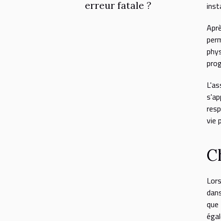
erreur fatale ?
inst
Apr
perm
phys
prog
L'a
s'ap
resp
vie 
C
Lors
dans
que 
égal