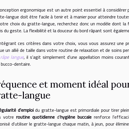
onception ergonomique est un autre point essentiel à considérer po
te-langue doit être facile à tenir et à manier pour atteindre toute
otre choix du gratte-langue, recherchez donc un modèle dont la 
is du geste. La flexibilité et la douceur du bord râpant sont égaleme
ntégrant ces critères dans votre choix, vous vous assurez une pr
ue un allié de taille dans votre routine de relaxation et de soins 
e
râpe langue
, il s'agit simplement d'une appellation moins coura
 bucco-dentaire.
réquence et moment idéal pour 
ratte-langue
égularité d'emploi
du gratte-langue est primordiale pour tirer plein
s votre
routine quotidienne
d'
hygiène buccale
renforce l'efficac
onisé d'utiliser le gratte-langue chaque matin, à jeun, pour élimin