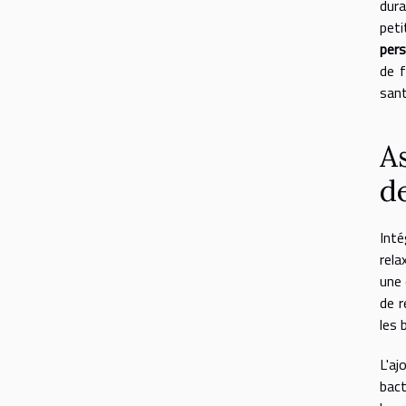
dura
peti
pers
de f
sant
A
d
Inté
rela
une 
de r
les 
L'aj
bact