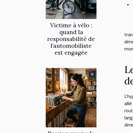
Victime à vélo :
quand la
tran
responsabilité de
dime
l’automobiliste
mome
est engagée
L
d
L'hy
alli
rout
lang
dimi