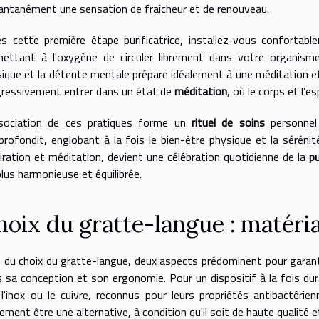
antanément une sensation de fraîcheur et de renouveau.
ès cette première étape purificatrice, installez-vous conforta
ettant à l'oxygène de circuler librement dans votre organisme
ique et la détente mentale prépare idéalement à une méditation e
ressivement entrer dans un état de
méditation
, où le corps et l’e
ssociation de ces pratiques forme un
rituel de soins
personnel 
profondit, englobant à la fois le bien-être physique et la séréni
iration et méditation, devient une célébration quotidienne de la
pu
plus harmonieuse et équilibrée.
hoix du gratte-langue : matéri
 du choix du gratte-langue, deux aspects prédominent pour garanti
 sa conception et son ergonomie. Pour un dispositif à la fois durab
l'inox ou le cuivre, reconnus pour leurs propriétés antibactérie
ement être une alternative, à condition qu'il soit de haute qualité