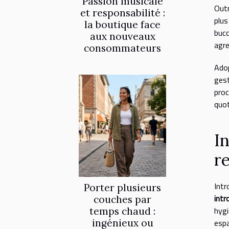
Passion musicale
Outr
et responsabilité :
plus
la boutique face
bucc
aux nouveaux
agre
consommateurs
Adop
gest
proc
quot
I
r
Intr
Porter plusieurs
intr
couches par
hygi
temps chaud :
ingénieux ou
esp