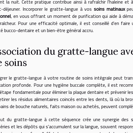
nt la nuit. Cette pratique contribue ainsi à rafraîchir l'haleine e
t-déjeuner. Incorporer le gratte-langue à vos
soins matinaux
peu
onnel
, en vous offrant un moment de purification qui aide à déma
raîcheur. Pour une efficacité optimale, il est conseillé d'en faire 
é bucco-dentaire et un bien-être général accru.
ssociation du gratte-langue av
e soins
grer le gratte-langue à votre routine de soins intégrale peut t
xation profonde. Pour une hygiène buccale complète, il est rec
étape fondamentale pour éliminer la plaque dentaire et prévenir les c
etirer les résidus alimentaires coincés entre les dents, là où la br
bains de bouche naturels, faits maison ou achetés, peuvent compléter
out du gratte-langue à cette séquence crée une synergie des s
éries et les dépôts qui s'accumulent sur la langue, souvent respons