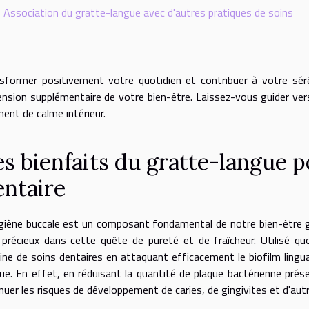
Association du gratte-langue avec d'autres pratiques de soins
sformer positivement votre quotidien et contribuer à votre séré
nsion supplémentaire de votre bien-être. Laissez-vous guider vers 
nt de calme intérieur.
es bienfaits du gratte-langue p
entaire
giène buccale est un composant fondamental de notre bien-être g
é précieux dans cette quête de pureté et de fraîcheur. Utilisé q
ine de soins dentaires en attaquant efficacement le biofilm lingu
ue. En effet, en réduisant la quantité de plaque bactérienne prés
nuer les risques de développement de caries, de gingivites et d'au