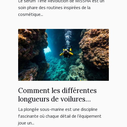
Le sérum Time Revolution de MISSHA est un
soin phare des routines inspirées de la
cosmétique...
Comment les différentes
longueurs de voilures
influencent-elles la plongée
La plongée sous-marine est une discipline
?
fascinante où chaque détail de l’équipement
joue un...