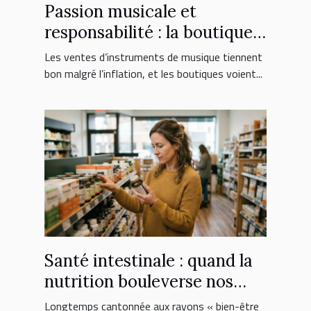
Passion musicale et
responsabilité : la boutique
face aux nouveaux
Les ventes d’instruments de musique tiennent
consommateurs
bon malgré l’inflation, et les boutiques voient...
Santé intestinale : quand la
nutrition bouleverse nos
choix de suppléments
Longtemps cantonnée aux rayons « bien-être