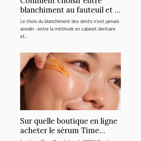
Comment choisir entre
blanchiment au fauteuil et à
domicile ?
Le choix du blanchiment des dents n’est jamais
anodin : entre la méthode en cabinet dentaire
et...
Sur quelle boutique en ligne
acheter le sérum Time
Revolution MISSHA ?