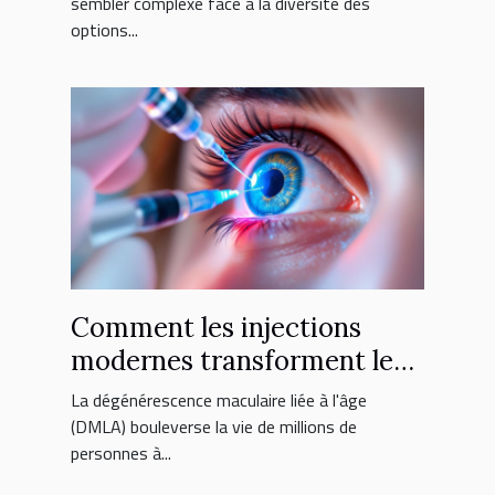
sembler complexe face à la diversité des
options...
Comment les injections
modernes transforment le
traitement de la DMLA ?
La dégénérescence maculaire liée à l'âge
(DMLA) bouleverse la vie de millions de
personnes à...