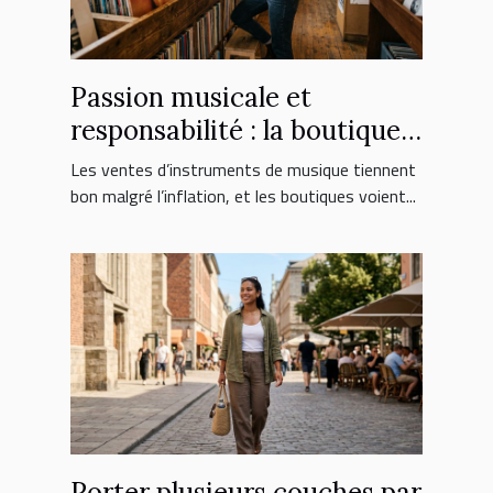
Passion musicale et
responsabilité : la boutique
face aux nouveaux
Les ventes d’instruments de musique tiennent
consommateurs
bon malgré l’inflation, et les boutiques voient...
Porter plusieurs couches par