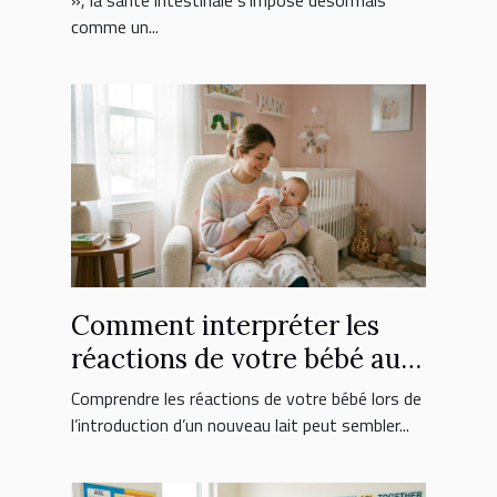
», la santé intestinale s’impose désormais
comme un...
Comment interpréter les
réactions de votre bébé au
nouveau lait ?
Comprendre les réactions de votre bébé lors de
l’introduction d’un nouveau lait peut sembler...