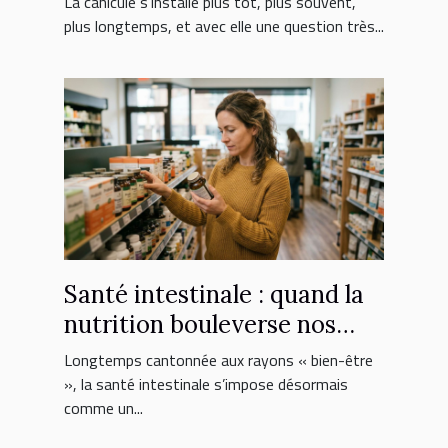
La canicule s’installe plus tôt, plus souvent,
plus longtemps, et avec elle une question très...
Santé intestinale : quand la
nutrition bouleverse nos
choix de suppléments
Longtemps cantonnée aux rayons « bien-être
», la santé intestinale s’impose désormais
comme un...