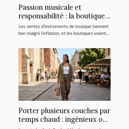
Passion musicale et
responsabilité : la boutique
face aux nouveaux
Les ventes d’instruments de musique tiennent
consommateurs
bon malgré l’inflation, et les boutiques voient...
Porter plusieurs couches par
temps chaud : ingénieux ou
erreur fatale ?