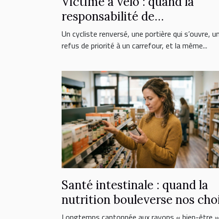
Victime à vélo : quand la
responsabilité de
l’automobiliste est engagée
Un cycliste renversé, une portière qui s’ouvre, u
refus de priorité à un carrefour, et la même...
Santé intestinale : quand la
nutrition bouleverse nos cho
de suppléments
Longtemps cantonnée aux rayons « bien-être »,