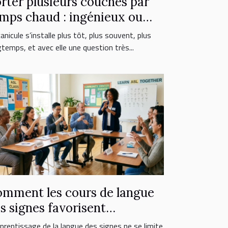
rter plusieurs couches par
mps chaud : ingénieux ou
reur fatale ?
anicule s’installe plus tôt, plus souvent, plus
gtemps, et avec elle une question très...
mment les cours de langue
s signes favorisent
inclusion sociale ?
pprentissage de la langue des signes ne se limite