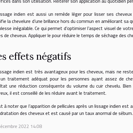
fices dans son utilisation. Réitérer son application au quotidien pe
issage indien est aussi un remède léger pour lisser ses cheveux o
ifie la chevelure d’une brillance hors du commun en améliorant sa qu
lesse inégalable. Ce qui permet d’optimiser l’aspect visuel de votr
s de cheveux. Appliquer le pour réduire le temps de séchage des che
s effets négatifs
issage indien est très avantageux pour les cheveux, mais ne rest
 un traitement adéquat pour les personnes ayant assez de cheve
ltat une réduction conséquente du volume du cuir chevelu. Bien 
eux, il est conseillé de les réduire avant le traitement.
st à noter que l’apparition de pellicules après un lissage indien es
dratation des cheveux et est causé par un taux anormal de sébum.
décembre 2022 14:08