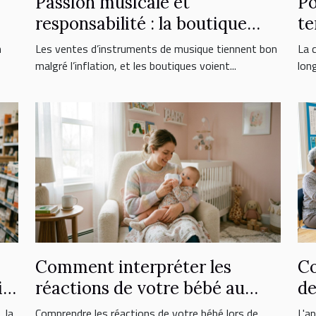
Passion musicale et
Po
responsabilité : la boutique
te
face aux nouveaux
er
n
Les ventes d’instruments de musique tiennent bon
La c
consommateurs
malgré l’inflation, et les boutiques voient...
lon
Comment interpréter les
Co
ix
réactions de votre bébé au
de
nouveau lait ?
l'
 la
Comprendre les réactions de votre bébé lors de
L'a