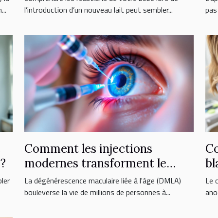
..
l’introduction d’un nouveau lait peut sembler...
pas 
e
Comment les injections
Co
 ?
modernes transforment le
bl
traitement de la DMLA ?
do
ler
La dégénérescence maculaire liée à l'âge (DMLA)
Le 
bouleverse la vie de millions de personnes à...
anod