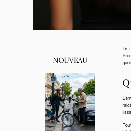
Le l
Parm
NOUVEAU
quoi
Qu
L’en
raid
liss
Tout