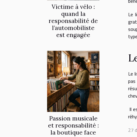
béné
Victime à vélo :
quand la
Le l
responsabilité de
grat
l’automobiliste
soup
est engagée
type
Le
Le l
pas
résu
chev
Il e
réhy
Passion musicale
et responsabilité :
27 
la boutique face